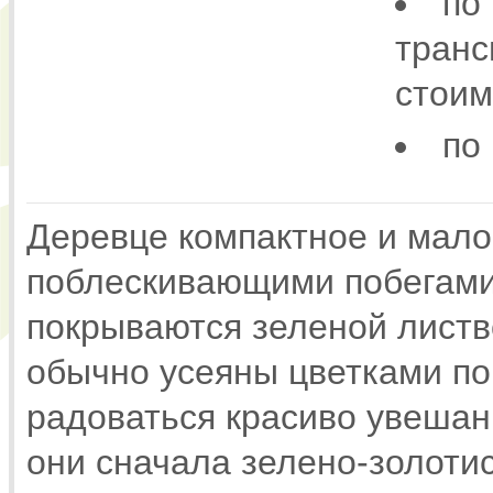
по
транс
стоим
по
Деревце компактное и мало
поблескивающими побегами
покрываются зеленой листво
обычно усеяны цветками по
радоваться красиво увеша
они сначала зелено-золоти