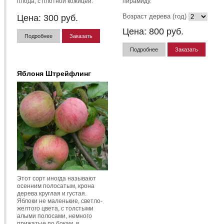
плода, с плотной кожицей.
пирамиду.
Возраст дерева (год)
Цена:
300
руб.
Цена:
800
руб.
Подробнее
Заказать
Подробнее
Заказать
Яблоня Штрейфлинг
Этот сорт иногда называют
осенним полосатым, крона
дерева круглая и густая.
Яблоки не маленькие, светло-
желтого цвета, с толстыми
алыми полосами, немного
прижатые по бокам, в