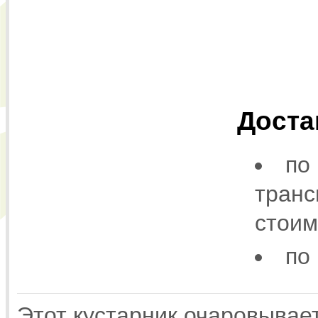
Доста
по
транс
стоим
по
Этот кустарник очаровывает