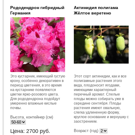
Рододендрон гибридный
Актинидия полигама
Германия
Жёлтое веретено
Это кустарник, имеющий густую
Этот сорт актинидии, как и все
крону, особенно декоративен в
полигамные растения этого
период цветения, в это время
вида, плодоносит ягодами,
на кустарнике появляются
имеющими характерный
цветки ярко-розового цвета.
перечный аромат. Спелые
Для рододендрона подойдут
плоды можно собирать уже в
умеренно влажные кислые
середине сентября. Плоды
почвы.
растения имеют овальную,
слегка удлиненную форму,
Высота, контейнер (см)
круглое основание и верхушку с
заострением.
Цена:
2700
руб.
Возраст (год)