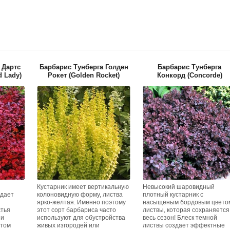
 Дартс
Барбарис Тунберга Голден
Барбарис Тунберга
d Lady)
Рокет (Golden Rocket)
Конкорд (Сoncorde)
Кустарник имеет вертикальную
Невысокий шаровидный
идает
колоновидную форму, листва
плотный кустарник с
ярко-желтая. Именно поэтому
насыщеным бордовым цвето
стья
этот сорт барбариса часто
листвы, которая сохраняется
 и
используют для обустройства
весь сезон! Блеск темной
етом
живых изгородей или
листвы создает эффектные