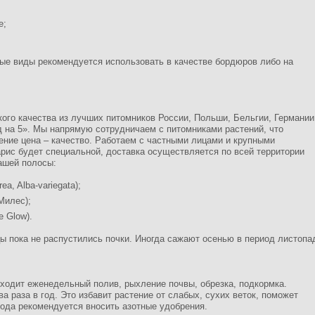
е;
вые виды рекомендуется использовать в качестве бордюров либо на
ого качества из лучших питомников России, Польши, Бельгии, Германии
 на 5». Мы напрямую сотрудничаем с питомниками растений, что
ние цена – качество. Работаем с частными лицами и крупными
арис будет специальной, доставка осуществляется по всей территории
ашей полосы:
a, Alba-variegata);
Милес);
e Glow).
ы пока не распустились почки. Иногда сажают осенью в период листопа
входит еженедельный полив, рыхление почвы, обрезка, подкормка.
а раза в год. Это избавит растение от слабых, сухих веток, поможет
ода рекомендуется вносить азотные удобрения.