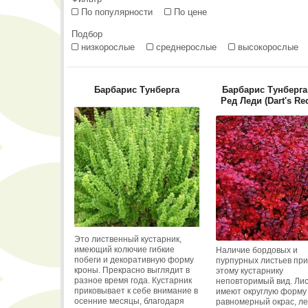
По популярности
По цене
Подбор
низкорослые
среднерослые
высокорослые
Барбарис Тунберга
Барбарис Тунберга
Ред Леди (Dart's Re
Это лиственный кустарник,
имеющий колючие гибкие
Наличие бордовых и
побеги и декоративную форму
пурпурных листьев пр
кроны. Прекрасно выглядит в
этому кустарнику
разное время года. Кустарник
неповторимый вид. Ли
приковывает к себе внимание в
имеют округлую форму
осенние месяцы, благодаря
равномерный окрас, л