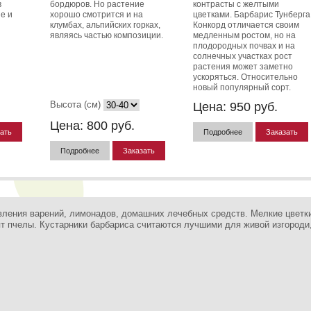
в
бордюров. Но растение
контрасты с желтыми
е и
хорошо смотрится и на
цветками. Барбарис Тунберга
клумбах, альпийских горках,
Конкорд отличается своим
являясь частью композиции.
медленным ростом, но на
плодородных почвах и на
солнечных участках рост
растения может заметно
ускоряться. Относительно
новый популярный сорт.
Высота (см)
Цена:
950
руб.
Цена:
800
руб.
ать
Подробнее
Заказать
Подробнее
Заказать
вления варений, лимонадов, домашних лечебных средств. Мелкие цветк
т пчелы. Кустарники барбариса считаются лучшими для живой изгороди