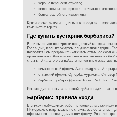
хорошо переносят стрижку;
светолюбивы, но переносят небольшое затенени
боятся застойного увлажнения.
Красиво смотрится и в одиночных посадках, а карлико
каменистых горках.
Где купить кустарник барбариса?
Если вы хотите приобрести посадочный материал высок
Голландии, к вашим услугам ландшафтная студия «Сад
позволяет нам предложить клиентам отличное соотноше
организациями. Для оптовых покупателей цена на барб
страны. В каталоге вы найдете популярные виды для н
обыкновенный (формы Aureo-marginata, Atropurpure
оттавский (формы Суперба, Аурикома, Сильвер 
барбарис Тунберга (формы Aurea, Red Chief, Ros
Рекомендуется покупать весной, дабы посадить саженц
Барбарис: правила ухода
В список необходимых работ по уходу за кустарником 
Низкорослые виды можно не стричь, все остальные – дв
сформировать необходимую вам форму. Раз в четыре г