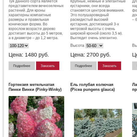
Туя данного сорта является
Крупные, нежные и элегантные
Дл
представителем вечнозеленых
кустарники, они всегда
ха
растений. Для кроны
становятся центров внимания.
фо
характерны компактные
Это полушаровидный
до
размеры и правильная
раскидистый высокий
– 
коническая форма. Во
кустарник, достигающий 3-х
взрослом возрасте дерево
метровой высоты с очень
достигает высоты до 5 метров,
широкой кроной (около 3,5 м).
а в диаметре – до 1,2 метра.
Выглядит очень элегантно.
Высота
Вы
Цена:
1480
руб.
Цена:
2700
руб.
Ц
Подробнее
Заказать
Подробнее
Заказать
Гортензия метельчатая
Ель голубая колючая
Ла
Пинки Винки (Pinky-Winky)
(Picea pungens glauca)
пр