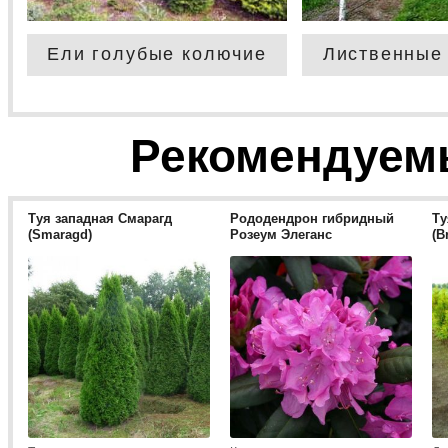
Ели голубые колючие
Лиственные
Рекомендуем
Туя западная Смарагд
Рододендрон гибридный
Ту
(Smaragd)
Розеум Элеганс
(B