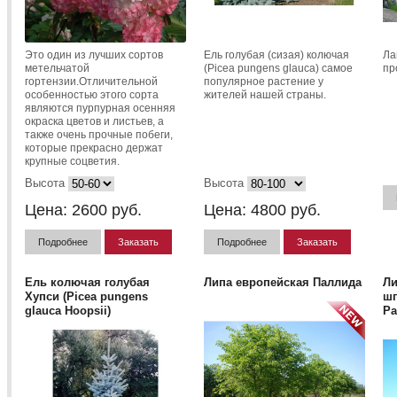
Это один из лучших сортов
Ель голубая (сизая) колючая
Ла
метельчатой
(Picea pungens glauca) самое
пр
гортензии.Отличительной
популярное растение у
особенностью этого сорта
жителей нашей страны.
являются пурпурная осенняя
окраска цветов и листьев, а
также очень прочные побеги,
которые прекрасно держат
крупные соцветия.
Высота
Высота
Цена:
2600
руб.
Цена:
4800
руб.
Подробнее
Заказать
Подробнее
Заказать
Ель колючая голубая
Липа европейская Паллида
Ли
Хупси (Picea pungens
шп
glauca Hoopsii)
Pa