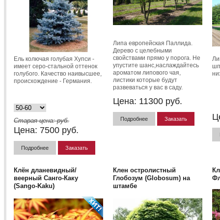
Липа европейская Паллида.
Дерево с целебными
свойствами прямо у порога. Не
Ель колючая голубая Хупси -
Ли
упустите шанс,наслаждайтесь
имеет серо-стальной оттенок
шп
ароматом липового чая,
голубого. Качество наивысшее,
ни
листики которые будут
происхождение - Германия.
развеваться у вас в саду.
Цена:
11300
руб.
Ц
Подробнее
Заказать
Старая цена:
руб.
Цена:
7500
руб.
Подробнее
Заказать
Клён дланевидный/
Клен остролистный
Кл
веерный Санго-Каку
Глобозум (Globosum) на
Фл
(Sango-Kaku)
штамбе