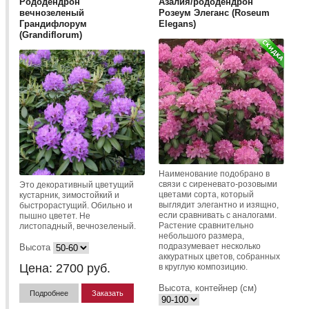
Рододендрон
Азалия/рододендрон
вечнозеленый
Розеум Элеганс (Roseum
Грандифлорум
Elegans)
(Grandiflorum)
Наименование подобрано в
связи с сиреневато-розовыми
Это декоративный цветущий
цветами сорта, который
кустарник, зимостойкий и
выглядит элегантно и изящно,
быстрорастущий. Обильно и
если сравнивать с аналогами.
пышно цветет. Не
Растение сравнительно
листопадный, вечнозеленый.
небольшого размера,
подразумевает несколько
Высота
аккуратных цветов, собранных
Цена:
2700
руб.
в круглую композицию.
Высота, контейнер (см)
Подробнее
Заказать