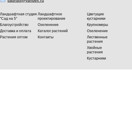
sadna5@yandex.ru
Ландшафтная студия
Ландшафтное
Цветущие
"Сад на 5"
проектирование
кустарники
Благоустройство
Озеленение
Крупномеры
Доставка и оплата
Каталог растений
Озеленение
Растения оптом
Контакты
Лиственные
растения
Хвойные
растения
Кустарники