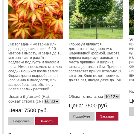
Эт
пр
Листопадный кустарник или
Глобозум является
не
деревце, достигающее 6-10
декоративным деревом с
ку
метров в высоту, изредка до 16
шаровидной формой. Высота
на
метров, часто растёт в
дерева напрямую зависит от
ра
подлеске под густым пологом
места прививки, а ширина
со
леса. Имеет несколько стволов,
ствола достигает 5 м. Прирост
ли
соединяющихся возле земли.
составляет приблизительно 20
вр
Форма кроны шарообразная
см в год. Клен может прожить
оч
(особенно в молодости) или
до ста лет, иногда даже до 150.
шатрообразная, обычно у
более зрелых растений.
Вы
Высота (h)/штамб (Pa),
Обхват ствола, см
Ц
обхват ствола (см)
Цена:
7500
руб.
Цена:
7500
руб.
Подробнее
Заказать
Подробнее
Заказать