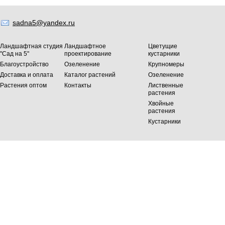
sadna5@yandex.ru
Ландшафтная студия
Ландшафтное
Цветущие
"Сад на 5"
проектирование
кустарники
Благоустройство
Озеленение
Крупномеры
Доставка и оплата
Каталог растений
Озеленение
Растения оптом
Контакты
Лиственные
растения
Хвойные
растения
Кустарники