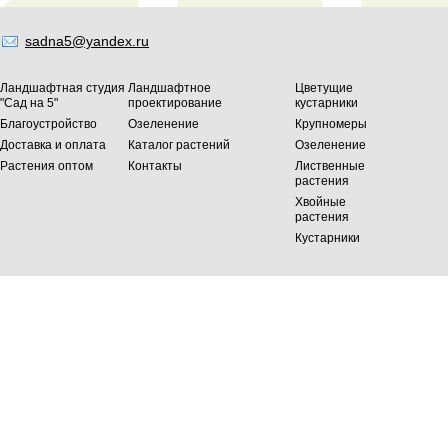
sadna5@yandex.ru
Ландшафтная студия
Ландшафтное
Цветущие
"Сад на 5"
проектирование
кустарники
Благоустройство
Озеленение
Крупномеры
Доставка и оплата
Каталог растений
Озеленение
Растения оптом
Контакты
Лиственные
растения
Хвойные
растения
Кустарники