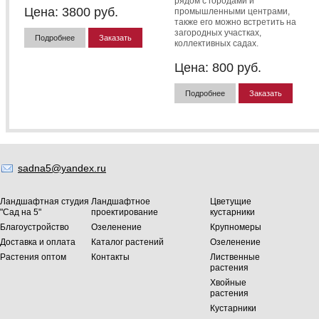
рядом с городами и
Цена:
3800
руб.
промышленными центрами,
также его можно встретить на
загородных участках,
Подробнее
Заказать
коллективных садах.
Цена:
800
руб.
Подробнее
Заказать
sadna5@yandex.ru
Ландшафтная студия
Ландшафтное
Цветущие
"Сад на 5"
проектирование
кустарники
Благоустройство
Озеленение
Крупномеры
Доставка и оплата
Каталог растений
Озеленение
Растения оптом
Контакты
Лиственные
растения
Хвойные
растения
Кустарники