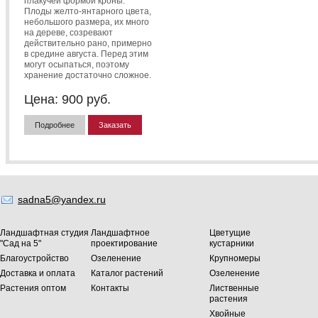
плакучей формой кроны.
Плоды желто-янтарного цвета,
небольшого размера, их много
на дереве, созревают
действительно рано, примерно
в средине августа. Перед этим
могут осыпаться, поэтому
хранение достаточно сложное.
Цена:
900
руб.
Подробнее
Заказать
sadna5@yandex.ru
Ландшафтная студия
Ландшафтное
Цветущие
"Сад на 5"
проектирование
кустарники
Благоустройство
Озеленение
Крупномеры
Доставка и оплата
Каталог растений
Озеленение
Растения оптом
Контакты
Лиственные
растения
Хвойные