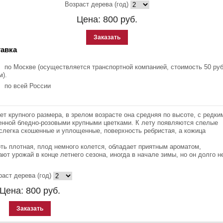
Возраст дерева (год)
Цена:
800
руб.
Заказать
авка
по Москве (осуществляется транспортной компанией, стоимость 50 руб
м).
по всей России
ет крупного размера, в зрелом возрасте она средняя по высоте, с редки
ашенной бледно-розовыми крупными цветками. К лету появляются спелые
слегка скошенные и уплощенные, поверхность ребристая, а кожица
оть плотная, плод немного колется, обладает приятным ароматом,
ют урожай в конце летнего сезона, иногда в начале зимы, но он долго н
раст дерева (год)
Цена:
800
руб.
Заказать