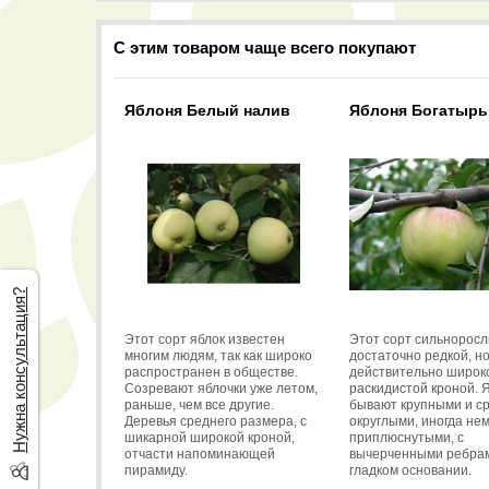
С этим товаром чаще всего покупают
Яблоня Белый налив
Яблоня Богатырь
Нужна консультация?
Этот сорт яблок известен
Этот сорт сильноросл
многим людям, так как широко
достаточно редкой, н
распространен в обществе.
действительно широк
Созревают яблочки уже летом,
раскидистой кроной. 
раньше, чем все другие.
бывают крупными и с
Деревья среднего размера, с
округлыми, иногда не
шикарной широкой кроной,
приплюснутыми, с
отчасти напоминающей
вычерченными ребра
пирамиду.
гладком основании.