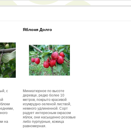
Яблоня Долго
ый, с
Миниатюрное по высоте
о
деревце, редко более 10
ой
метров, покрыто красивой
Яблоки
изумрудно-зеленой листвой,
редними,
немного удлиненной. Сорт
много
радует интересным окрасом
яблок, они насыщенно розовые
ми на
либо пурпурные, кожица
равномерная.