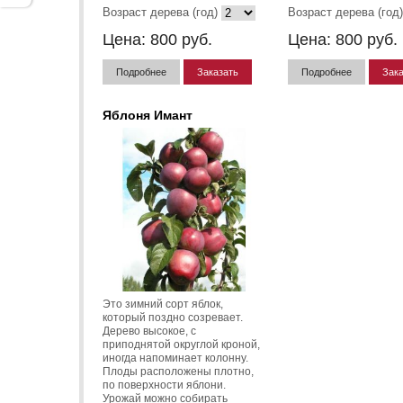
Возраст дерева (год)
Возраст дерева (год)
Цена:
800
руб.
Цена:
800
руб.
Подробнее
Заказать
Подробнее
Зака
Яблоня Имант
Это зимний сорт яблок,
который поздно созревает.
Дерево высокое, с
приподнятой округлой кроной,
иногда напоминает колонну.
Плоды расположены плотно,
по поверхности яблони.
Урожай можно собирать