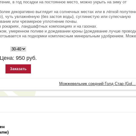
ение, в год посадки на постоянное место, можно укрыть на зиму от
олее декоративно выглядит на солнечных местах или в лёгкой полутени
, чуть увлажнённую (без застоя воды), суглинистую или супесчаную
ивание или чрезмерное уплотнение почвы.
 рокариях, ландшафтных композициях и на газонах.
ком, умеренном поливе и дождевании кроны (дождевание лучше провод
о отзывается на подкормки комплексным минеральным удобрением. Може
Цена:
950
руб.
Заказать
Можжевельник средний Голд Стар (Gol...
ен
ame)