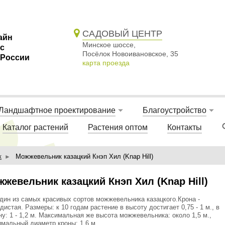
САДОВЫЙ ЦЕНТР
айн
Минское шоссе,
 с
Посёлок Новоивановское, 35
 России
карта проезда
Ландшафтное проектирование
Благоустройство
Каталог растений
Растения оптом
Контакты
к
Можжевельник казацкий Кнэп Хил (Knap Hill)
жевельник казацкий Кнэп Хил (Knap Hill)
дин из самых красивых сортов можжевельника казацкого.Крона -
дистая. Размеры: к 10 годам растение в высоту достигает 0,75 - 1 м., в
у: 1 - 1,2 м. Максимальная же высота можжевельника: около 1,5 м.,
мальный диаметр кроны: 1,6 м.