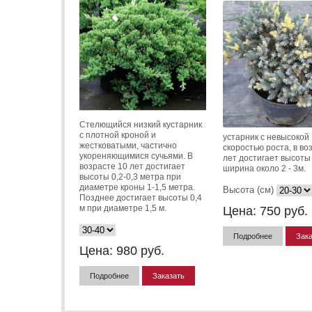
Cтелющийся низкий кустарник
с плотной кроной и
устарник с невысокой
жестковатыми, частично
скоростью роста, в во
укореняющимися сучьями. В
лет достигает высоты
возрасте 10 лет достигает
ширина около 2 - 3м.
высоты 0,2-0,3 метра при
диаметре кроны 1-1,5 метра.
Высота (см)
Позднее достигает высоты 0,4
м при диаметре 1,5 м.
Цена:
750
руб.
Подробнее
Зака
Цена:
980
руб.
Подробнее
Заказать