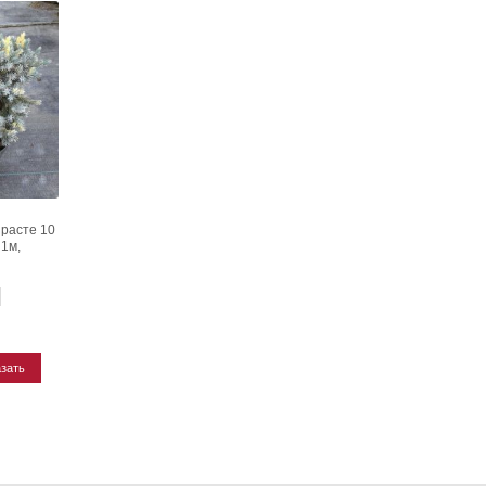
зрасте 10
 1м,
зать