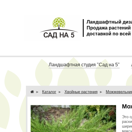
Ландшафтный диз
Продажа растений
доставкой по всей
Ландшафтная студия "Сад на 5"
Каталог
Хвойные растения
Можжевельни
Мож
Это о
раски
ширин
макси