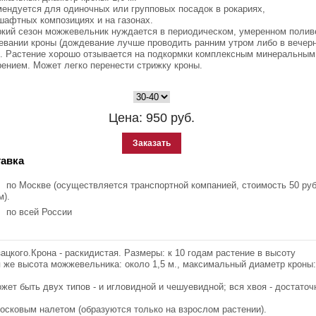
ендуется для одиночных или групповых посадок в рокариях,
афтных композициях и на газонах.
ркий сезон можжевельник нуждается в периодическом, умеренном полив
евании кроны (дождевание лучше проводить ранним утром либо в вечер
). Растение хорошо отзывается на подкормки комплексным минеральным
ением. Может легко перенести стрижку кроны.
Цена:
950
руб.
Заказать
авка
по Москве (осуществляется транспортной компанией, стоимость 50 руб
м).
по всей России
цкого.Крона - раскидистая. Размеры: к 10 годам растение в высоту
ная же высота можжевельника: около 1,5 м., максимальный диаметр кроны:
жет быть двух типов - и игловидной и чешуевидной; вся хвоя - достаточ
осковым налетом (образуются только на взрослом растении).