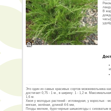
Реком
ландш
В жа
дожд
часы
удобр
Дост
к
Это один из самых красивых сортов можжевельника каза
достигает 0,75 - 1 м., в ширину: 1 - 1,2 м. Максималь
1,6 м.
Хвоя у молодых растений - игловидная, у взрослых - мо
мягкая, зелёная, длиной 4-6 мм,
Плоды мелкие, буро-черные шишкоягоды с сизоватым в