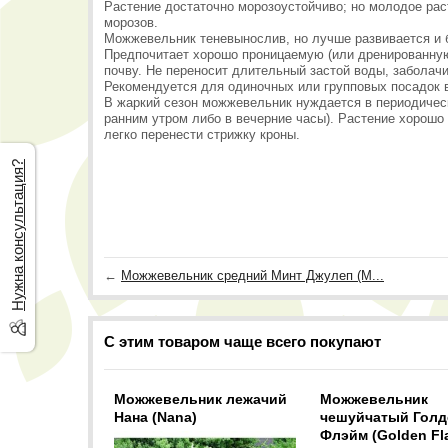
Растение достаточно морозоустойчиво; но молодое раст
морозов.
Можжевельник теневынослив, но лучше развивается и б
Предпочитает хорошо проницаемую (или дренированную)
почву. Не переносит длительный застой воды, заболач
Рекомендуется для одиночных или групповых посадок в
В жаркий сезон можжевельник нуждается в периодичес
ранним утром либо в вечерние часы). Растение хорош
легко перенести стрижку кроны.
Нужна консультация?
←
Можжевельник средний Минт Джулеп (M...
С этим товаром чаще всего покупают
Можжевельник лежачий
Можжевельник
Нана (Nana)
чешуйчатый Голд
Флэйм (Golden Fl