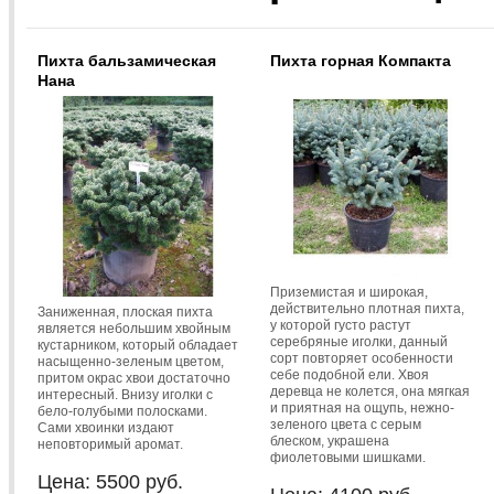
Пихта бальзамическая
Пихта горная Компакта
Нана
Приземистая и широкая,
действительно плотная пихта,
Заниженная, плоская пихта
у которой густо растут
является небольшим хвойным
серебряные иголки, данный
кустарником, который обладает
сорт повторяет особенности
насыщенно-зеленым цветом,
себе подобной ели. Хвоя
притом окрас хвои достаточно
деревца не колется, она мягкая
интересный. Внизу иголки с
и приятная на ощупь, нежно-
бело-голубыми полосками.
зеленого цвета с серым
Сами хвоинки издают
блеском, украшена
неповторимый аромат.
фиолетовыми шишками.
Цена:
5500
руб.