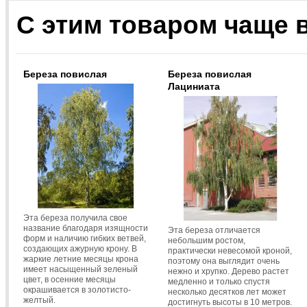
С этим товаром чаще 
Береза повислая
Береза повислая
Лациниата
Эта береза получила свое
название благодаря изящности
Эта береза отличается
форм и наличию гибких ветвей,
небольшим ростом,
создающих ажурную крону. В
практически невесомой кроной,
жаркие летние месяцы крона
поэтому она выглядит очень
имеет насыщенный зеленый
нежно и хрупко. Дерево растет
цвет, в осенние месяцы
медленно и только спустя
окрашивается в золотисто-
несколько десятков лет может
желтый.
достигнуть высоты в 10 метров.