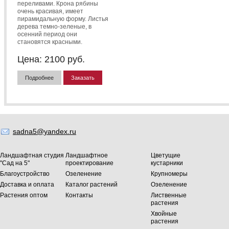
переливами. Крона рябины
очень красивая, имеет
пирамидальную форму. Листья
дерева темно-зеленые, в
осенний период они
становятся красными.
Цена:
2100
руб.
Подробнее
Заказать
sadna5@yandex.ru
Ландшафтная студия
Ландшафтное
Цветущие
"Сад на 5"
проектирование
кустарники
Благоустройство
Озеленение
Крупномеры
Доставка и оплата
Каталог растений
Озеленение
Растения оптом
Контакты
Лиственные
растения
Хвойные
растения