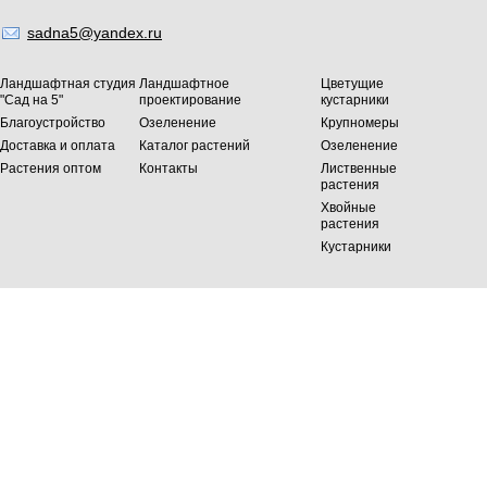
sadna5@yandex.ru
Ландшафтная студия
Ландшафтное
Цветущие
"Сад на 5"
проектирование
кустарники
Благоустройство
Озеленение
Крупномеры
Доставка и оплата
Каталог растений
Озеленение
Растения оптом
Контакты
Лиственные
растения
Хвойные
растения
Кустарники