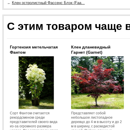
←
Клен остролистный Фассенс Блэк (Faa...
С этим товаром чаще 
Гортензия метельчатая
Клен дланевидный
Фантом
Гарнет (Garnet)
Сорт Фантом считается
Представляет собой
рекордсменом среди
небольшое листопадное
представителей своего вида
деревцо до 4 м в высоту и до 2
из-за огромного размера
м в ширину, с раскидистой