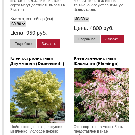
цветов. Представители этого
кроной. Побеги длинные,
сорта могут достигать высоты в
тонкие, образуют зонтичную
2 метра.
форму кроны.
Высота, контейнер (см)
Цена:
4800
руб.
Цена:
950
руб.
Подробнее
Заказать
Подробнее
Заказать
Клен остролистный
Клен ясенелистный
Друммонди (Drummondii)
Фламинго (Flamingo)
Небольшое дерево, растущее
Этот сорт клена может быть
медленно. Молодое дерево
представлен в виде