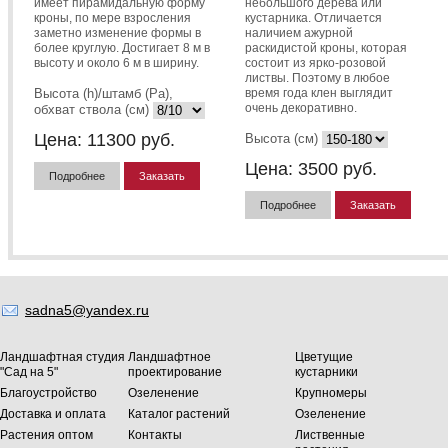
имеет пирамидальную форму
небольшого дерева или
кроны, по мере взросления
кустарника. Отличается
заметно изменение формы в
наличием ажурной
более круглую. Достигает 8 м в
раскидистой кроны, которая
высоту и около 6 м в ширину.
состоит из ярко-розовой
листвы. Поэтому в любое
Высота (h)/штамб (Pa),
время года клен выглядит
очень декоративно.
обхват ствола (см)
Цена:
11300
руб.
Высота (см)
Цена:
3500
руб.
Подробнее
Заказать
Подробнее
Заказать
sadna5@yandex.ru
Ландшафтная студия
Ландшафтное
Цветущие
"Сад на 5"
проектирование
кустарники
Благоустройство
Озеленение
Крупномеры
Доставка и оплата
Каталог растений
Озеленение
Растения оптом
Контакты
Лиственные