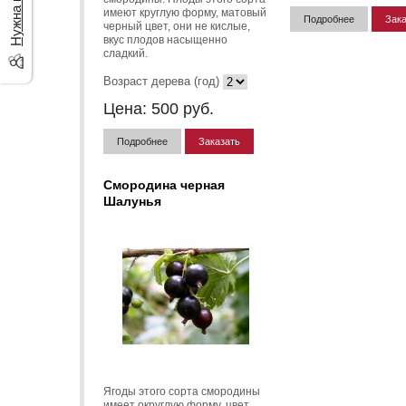
имеют круглую форму, матовый
Подробнее
Зака
черный цвет, они не кислые,
вкус плодов насыщенно
сладкий.
Возраст дерева (год)
Цена:
500
руб.
Подробнее
Заказать
Смородина черная
Шалунья
Ягоды этого сорта смородины
имеет округлую форму, цвет