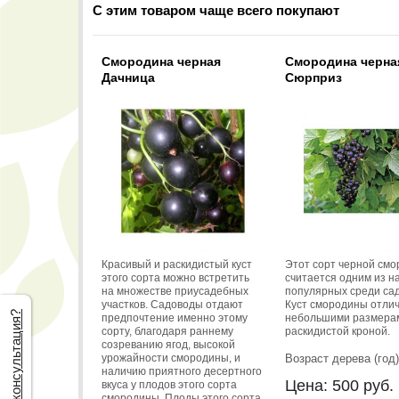
С этим товаром чаще всего покупают
Смородина черная
Смородина черна
Дачница
Сюрприз
Красивый и раскидистый куст
Этот сорт черной см
этого сорта можно встретить
считается одним из н
на множестве приусадебных
популярных среди са
участков. Садоводы отдают
Куст смородины отли
Нужна консультация?
предпочтение именно этому
небольшими размера
сорту, благодаря раннему
раскидистой кроной.
созреванию ягод, высокой
урожайности смородины, и
Возраст дерева (год)
наличию приятного десертного
Цена:
500
руб.
вкуса у плодов этого сорта
смородины. Плоды этого сорта