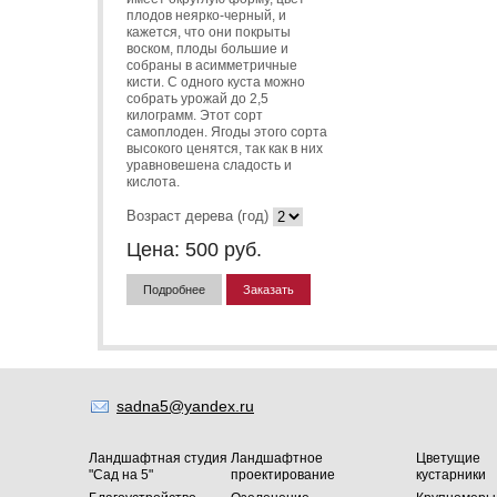
плодов неярко-черный, и
кажется, что они покрыты
воском, плоды большие и
собраны в асимметричные
кисти. С одного куста можно
собрать урожай до 2,5
килограмм. Этот сорт
самоплоден. Ягоды этого сорта
высокого ценятся, так как в них
уравновешена сладость и
кислота.
Возраст дерева (год)
Цена:
500
руб.
Подробнее
Заказать
sadna5@yandex.ru
Ландшафтная студия
Ландшафтное
Цветущие
"Сад на 5"
проектирование
кустарники