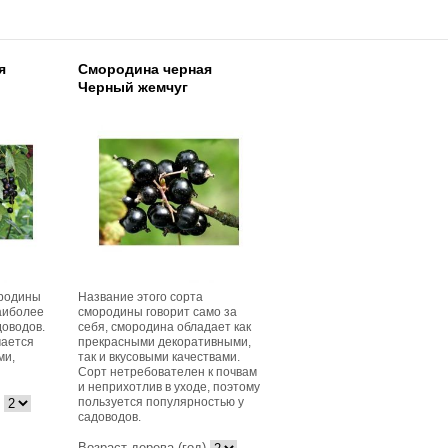
я
Смородина черная
Черный жемчуг
ородины
Название этого сорта
аиболее
смородины говорит само за
доводов.
себя, смородина обладает как
чается
прекрасными декоративными,
ми,
так и вкусовыми качествами.
Сорт нетребователен к почвам
и неприхотлив в уходе, поэтому
пользуется популярностью у
садоводов.
Возраст дерева (год)