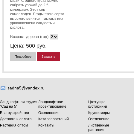
кисти. С одного куста можно
собрать урожай до 2,5
килограмм. Этот сорт
самоплоден. Ягоды этого сорта
высокого ценятся, так как в них
уравновешена сладость и
кислота.
Возраст дерева (год)
Цена:
500
руб.
Подробнее
Заказать
sadna5@yandex.ru
Ландшафтная студия
Ландшафтное
Цветущие
"Сад на 5"
проектирование
кустарники
Благоустройство
Озеленение
Крупномеры
Доставка и оплата
Каталог растений
Озеленение
Растения оптом
Контакты
Лиственные
растения