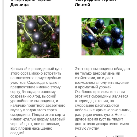
Дачница
Лентяй
Красивый и раскидистый куст
Этот сорт смородины обладает
этого сорта можно встретить
не только декоративными
на множестве приусадебных
свойствами, но и дает
участков. Садоводы отдают
возможность получить вкусный
предпочтение именно этому
и ароматный урожай.
сорту, благодаря раннему
Особенно привлекательным
созреванию ягод, высокой
этот куст смородины является
урожайности смородины, и
в период цветения, на
наличию приятного десертного
смородине распускаются
вкуса у плодов этого сорта
небольшие яркие колокольчики,
смородины. Плоды этого сорта
растущие очень густо. Но и в
имеют круглую форму, матовый
другое время куст выглядит
черный цвет, они не кислые,
достаточно декоративно, имея
вкус плодов насыщенно
густую листву.
сладкий.