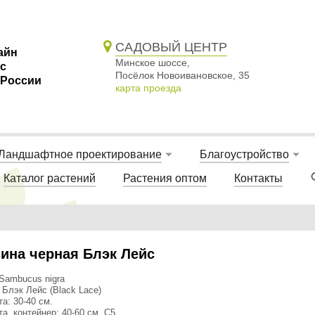
САДОВЫЙ ЦЕНТР
айн
Минское шоссе,
 с
Посёлок Новоивановское, 35
 России
карта проезда
Ландшафтное проектирование
Благоустройство
Каталог растений
Растения оптом
Контакты
ина черная Блэк Лейс
Sambucus nigra
 Блэк Лейс (Black Lace)
а: 30-40 см.
а, контейнер: 40-60 см, С5