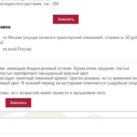
а взрослого растения, см.: 250
Заказать
авка
по Москве (осуществляется транспортной компанией, стоимость 50 руб
м).
по всей России
ям, имеющим бледно-розовый оттенок. Крона очень ажурная, листья
листья приобретают насыщенный красный цвет.
 исходит приятный лимонный аромат. Цветки розовые, но со временем он
мовый цвет. В осенний период на кустарнике появляются съедобные пло
чвы, но с возрастом может вынести и засушливое лето.
Заказать