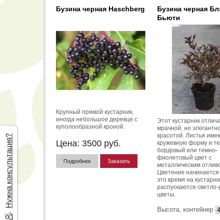
Бузина черная Haschberg
Бузина черная Бл
Бьюти
Крупный прямой кустарник,
иногда небольшое деревце с
Этот кустарник отлич
куполообразной кроной.
мрачной, но элегантн
красотой. Листья име
Нужна консультация?
Цена:
3500
руб.
кружевную форму и т
бордовый или темно-
фиолетовый цвет с
Подробнее
Заказать
металлическим отлив
Цветение начинается 
это время на кустарни
распускаются светло
цветы.
Высота, контейнер