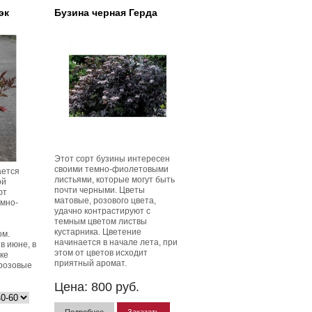
эк
Бузина черная Герда
Этот сорт бузины интересен
своими темно-фиолетовыми
ается
листьями, которые могут быть
ой
почти черными. Цветы
ют
матовые, розового цвета,
емно-
удачно контрастируют с
темным цветом листвы
кустарника. Цветение
ом.
начинается в начале лета, при
в июне, в
этом от цветов исходит
ке
приятный аромат.
-розовые
Цена:
800
руб.
Подробнее
Заказать