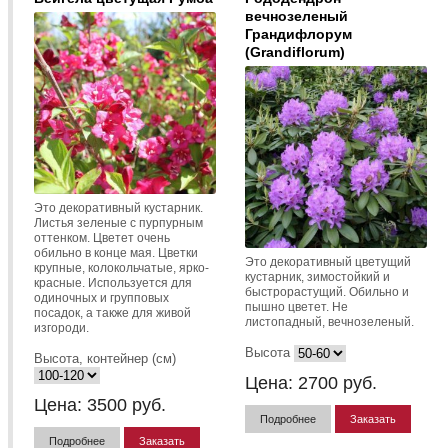
вечнозеленый
Грандифлорум
(Grandiflorum)
Это декоративный кустарник.
Листья зеленые с пурпурным
оттенком. Цветет очень
обильно в конце мая. Цветки
Это декоративный цветущий
крупные, колокольчатые, ярко-
кустарник, зимостойкий и
красные. Используется для
быстрорастущий. Обильно и
одиночных и групповых
пышно цветет. Не
посадок, а также для живой
листопадный, вечнозеленый.
изгороди.
Высота
Высота, контейнер (см)
Цена:
2700
руб.
Цена:
3500
руб.
Подробнее
Заказать
Подробнее
Заказать