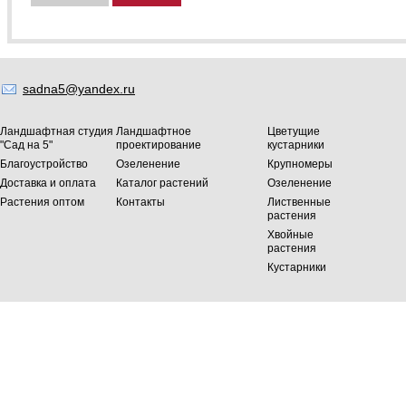
sadna5@yandex.ru
Ландшафтная студия
Ландшафтное
Цветущие
"Сад на 5"
проектирование
кустарники
Благоустройство
Озеленение
Крупномеры
Доставка и оплата
Каталог растений
Озеленение
Растения оптом
Контакты
Лиственные
растения
Хвойные
растения
Кустарники