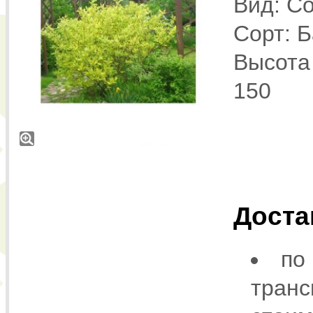
Вид: Co
Сорт: Б
Высота 
150
Доста
по
транс