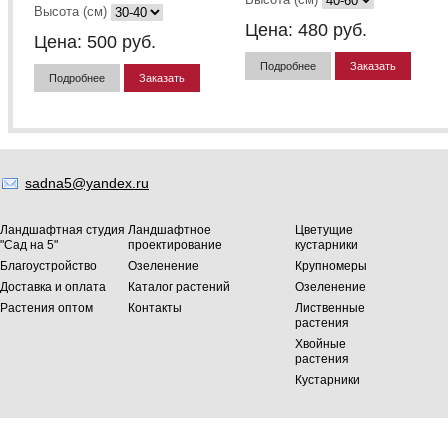
Высота (см)
Цена:
480
руб.
Цена:
500
руб.
Подробнее
Заказать
Подробнее
Заказать
sadna5@yandex.ru
Ландшафтная студия
Ландшафтное
Цветущие
"Сад на 5"
проектирование
кустарники
Благоустройство
Озеленение
Крупномеры
Доставка и оплата
Каталог растений
Озеленение
Растения оптом
Контакты
Лиственные
растения
Хвойные
растения
Кустарники