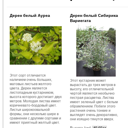
Дерен белый Ауреа
Дерен белый Сибирика
Вариегата
Этот сорт отличается
наличием очень больших,
Этот кустарник может
матовых листьев желтого
вырастать до трех метров в
цвета. Дерен является
высоту, его отличительной
листопадным кустарником,
чертой является необычно
высота которого достигает двух
пестрая расцветка. Листва
метров. Молодая листва имеет
имеет зеленый цвет с белым
коричневато-бордовый цвет.
обрамлением. Побеги этого
Листья широкоовальной
растения очень тонкие и
формы, они несколько шире в
выглядят очень декоративно,
сравнении с другими сортами и
они изящно тянутся вверх.
имеют приятный желтый цвет.
Высота (см)