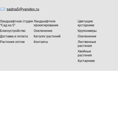
sadna5@yandex.ru
Ландшафтная студия
Ландшафтное
Цветущие
"Сад на 5"
проектирование
кустарники
Благоустройство
Озеленение
Крупномеры
Доставка и оплата
Каталог растений
Озеленение
Растения оптом
Контакты
Лиственные
растения
Хвойные
растения
Кустарники