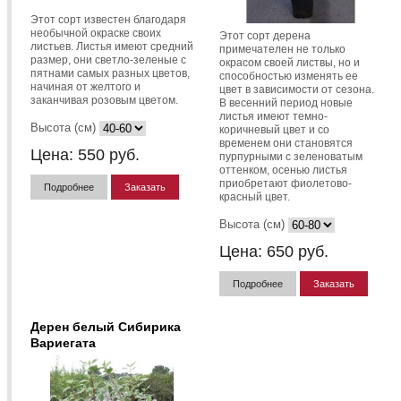
Этот сорт известен благодаря
необычной окраске своих
Этот сорт дерена
листьев. Листья имеют средний
примечателен не только
размер, они светло-зеленые с
окрасом своей листвы, но и
пятнами самых разных цветов,
способностью изменять ее
начиная от желтого и
цвет в зависимости от сезона.
заканчивая розовым цветом.
В весенний период новые
листья имеют темно-
Высота (см)
коричневый цвет и со
временем они становятся
Цена:
550
руб.
пурпурными с зеленоватым
оттенком, осенью листья
приобретают фиолетово-
Подробнее
Заказать
красный цвет.
Высота (см)
Цена:
650
руб.
Подробнее
Заказать
Дерен белый Сибирика
Вариегата