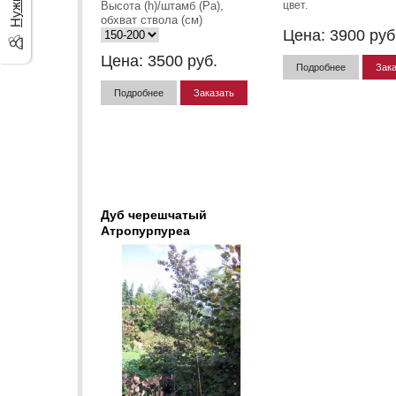
Высота (h)/штамб (Pa),
цвет.
обхват ствола (см)
Цена:
3900
руб
Цена:
3500
руб.
Подробнее
Зака
Подробнее
Заказать
Дуб черешчатый
Атропурпуреа