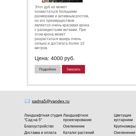
Этот дуб не может
похвастаться большими
размерами и активным ростом,
но его преимуществом
является очень красивая крона
с раскидистыми ветками. При
этом крона может
разрастаться вширь очень
сильно и достигать более 10
метров.
Цена:
4000
руб.
Подробнее
Заказать
sadna5@yandex.ru
Ландшафтная студия
Ландшафтное
Цветущие
"Сад на 5"
проектирование
кустарники
Благоустройство
Озеленение
Крупномеры
Доставка и оплата
Каталог растений
Озеленение