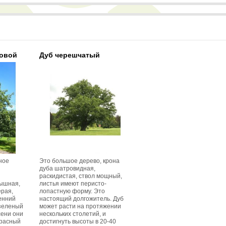
товой
Дуб черешчатый
ное
Это большое дерево, крона
дуба шатровидная,
раскидистая, ствол мощный,
ышная,
листья имеют перисто-
ерая,
лопастную форму. Это
сенний
настоящий долгожитель. Дуб
зеленый
может расти на протяжении
сени они
нескольких столетий, и
красный
достигнуть высоты в 20-40