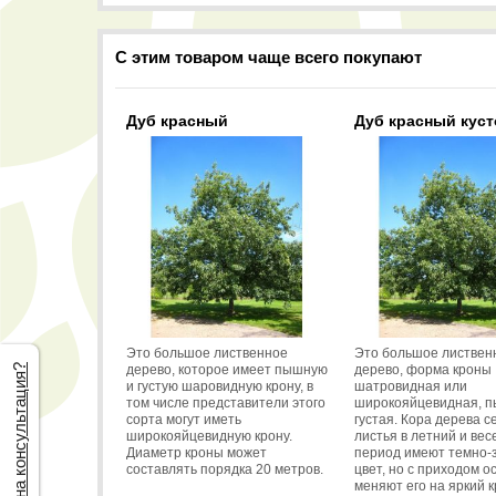
С этим товаром чаще всего покупают
Дуб красный
Дуб красный кус
Это большое лиственное
Это большое листвен
дерево, которое имеет пышную
дерево, форма кроны
Нужна консультация?
и густую шаровидную крону, в
шатровидная или
том числе представители этого
широкояйцевидная, п
сорта могут иметь
густая. Кора дерева с
широкояйцевидную крону.
листья в летний и ве
Диаметр кроны может
период имеют темно-
составлять порядка 20 метров.
цвет, но с приходом о
меняют его на яркий 