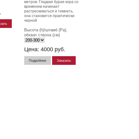
метров. Гладкая бурая кора со
временем начинает
растрескиваться и темнеть,
.
она становится практически
черной
зать
Высота (h)/штамб (Pa),
обхват ствола (см)
Цена:
4000
руб.
Подробнее
Заказать