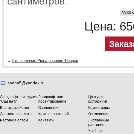
сантиметров.
Цена:
65
Заказ
←
Ель колючая Picea pungens 'Hoopsii'
sadna5@yandex.ru
Ландшафтная студия
Ландшафтное
Цветущие
"Сад на 5"
проектирование
кустарники
Благоустройство
Озеленение
Крупномеры
Доставка и оплата
Каталог растений
Озеленение
Растения оптом
Контакты
Лиственные
растения
Хвойные