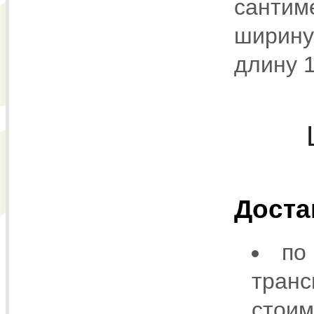
сантиме
ширину
длину 
Доста
по
транс
стоим