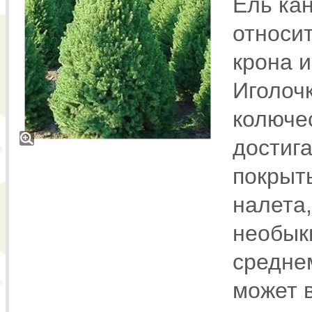
Ель ка
относит
крона 
Иголоч
колючес
достига
покрыт
налета,
необык
среднем
может 