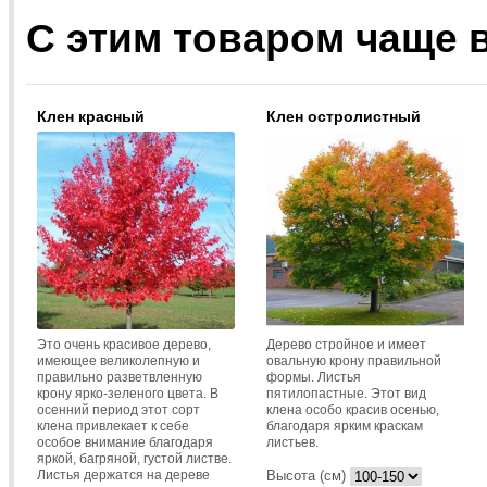
С этим товаром чаще 
Клен красный
Клен остролистный
Это очень красивое дерево,
Дерево стройное и имеет
имеющее великолепную и
овальную крону правильной
правильно разветвленную
формы. Листья
крону ярко-зеленого цвета. В
пятилопастные. Этот вид
осенний период этот сорт
клена особо красив осенью,
клена привлекает к себе
благодаря ярким краскам
особое внимание благодаря
листьев.
яркой, багряной, густой листве.
Листья держатся на дереве
Высота (см)