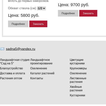
вплоть до первых заморозков.
Цена:
9700
руб.
Обхват ствола (см)
Подробнее
Заказать
Цена:
5800
руб.
Подробнее
Заказать
sadna5@yandex.ru
Ландшафтная студия
Ландшафтное
Цветущие
"Сад на 5"
проектирование
кустарники
Благоустройство
Озеленение
Крупномеры
Доставка и оплата
Каталог растений
Озеленение
Растения оптом
Контакты
Лиственные
растения
Хвойные
растения
Кустарники