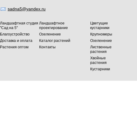
sadna5@yandex.ru
Ландшафтная студия
Ландшафтное
Цветущие
"Сад на 5"
проектирование
кустарники
Благоустройство
Озеленение
Крупномеры
Доставка и оплата
Каталог растений
Озеленение
Растения оптом
Контакты
Лиственные
растения
Хвойные
растения
Кустарники