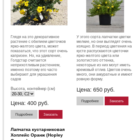
Глядя на это декоративное
У этого сорта лапчатки цветки
растение с обилием цветочков
мелкие, но они выглядят очень
ярко-желтого цвета, может
изящно. В период цветения на
показаться, что этот сорт очень
кусте распускаются цветочки
капризен. Но, на удивление,
ярко-желтого цвета или
Голдстар считается
золотистого оттенка,
неприхотливым растением,
некоторые из них могут иметь
именно поэтому его часто
кремовый отлив. Цветов очень
выбирают для украшения
много, они аккуратные и имеют
садов
ровную форму.
Высота, контейнер (см)
Цена:
650
руб.
Подробнее
Заказать
Цена:
400
руб.
Подробнее
Заказать
Лапчатка кустарниковая
Хоплейс Оранж (Hopley