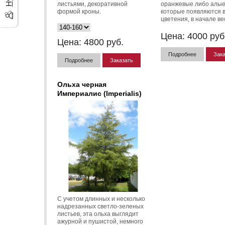
листьями, декоративной
оранжевые либо алые
формой кроны.
которые появляются 
цветения, в начале ве
Цена:
4000
руб
Цена:
4800
руб.
Подробнее
Зака
Подробнее
Заказать
Ольха черная
Империалис (Imperialis)
С учетом длинных и несколько
надрезанных светло-зеленых
листьев, эта ольха выглядит
ажурной и пушистой, немного