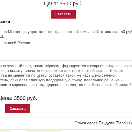
Цена:
3500
руб.
Заказать
авка
по Москве (осуществляется транспортной компанией, стоимость 50 руб
м).
по всей России
мно-зеленый цвет, таким образом, формируется шикарная ажурная крона
ов в высоту, впечатляет своим изяществом и стройностью. В марте
ва не меняется по цвету, остается такой же насыщено зеленой.
утень, приемлет влажную плодородную почву, идеальное решение –
азвита корневая система, дерево справляется с неблагоприятной средой
Цена:
3500
руб.
Заказать
Ольха серая Пендула (Pendula)