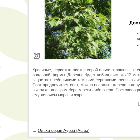
Дост
к
Красивые, перистые листья серой ольхи окрашены в те
овальной формы. Деревце будет небольшим, до 12 метр
зацветает небольшими темными сережками, осенью лист
Сорт предпочитает свет, можно посадить дерево в пол
высадка на сыром берегу реки либо озера. Прекрасно р
ему нипочем мороз и жара.
←
Ольха серая Ауреа (Aurea)