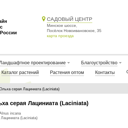
САДОВЫЙ ЦЕНТР
айн
Минское шоссе,
 с
Посёлок Новоивановское, 35
 России
карта проезда
Ландшафтное проектирование
Благоустройство
Каталог растений
Растения оптом
Контакты
Ольха серая Лациниата (Laciniata)
ха серая Лациниата (Laciniata)
Alnus incana
 Лациниата (Laciniata)