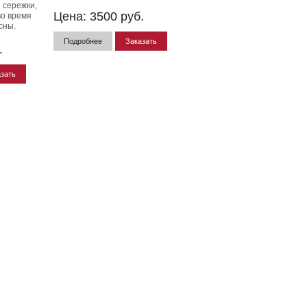
 сережки,
Цена:
3500
руб.
во время
сны.
Подробнее
Заказать
.
зать