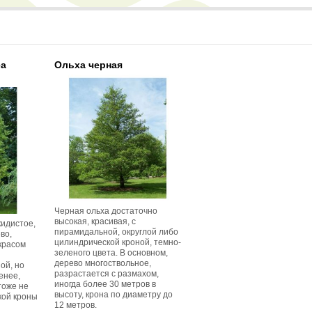
еа
Ольха черная
Черная ольха достаточно
высокая, красивая, с
идистое,
пирамидальной, округлой либо
во,
цилиндрической кроной, темно-
красом
зеленого цвета. В основном,
дерево многоствольное,
ой, но
разрастается с размахом,
енее,
иногда более 30 метров в
тоже не
высоту, крона по диаметру до
кой кроны
12 метров.