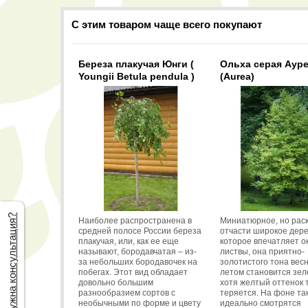
С этим товаром чаще всего покупают
Береза плакучая Юнги (
Ольха серая Аур
Youngii Betula pendula )
(Aurea)
Нужна консультация?
Наиболее распространена в
Миниатюрное, но раск
средней полосе России береза
отчасти широкое дере
плакучая, или, как ее еще
которое впечатляет о
называют, бородавчатая – из-
листвы, она приятно-
за небольших бородавочек на
золотистого тона весн
побегах. Этот вид обладает
летом становится зел
довольно большим
хотя желтый оттенок 
разнообразием сортов с
теряется. На фоне та
необычными по форме и цвету
идеально смотрятся