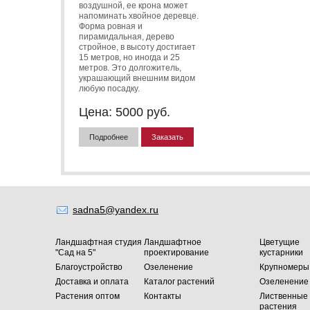
воздушной, ее крона может
напоминать хвойное деревце.
Форма ровная и
пирамидальная, дерево
стройное, в высоту достигает
15 метров, но иногда и 25
метров. Это долгожитель,
украшающий внешним видом
любую посадку.
Цена:
5000
руб.
Подробнее
Заказать
sadna5@yandex.ru
Ландшафтная студия
Ландшафтное
Цветущие
"Сад на 5"
проектирование
кустарники
Благоустройство
Озеленение
Крупномеры
Доставка и оплата
Каталог растений
Озеленение
Растения оптом
Контакты
Лиственные
растения