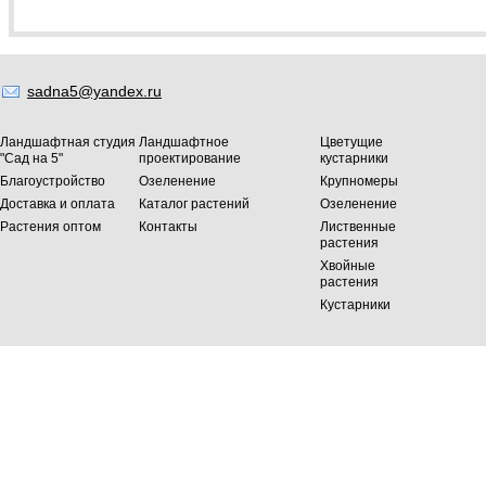
sadna5@yandex.ru
Ландшафтная студия
Ландшафтное
Цветущие
"Сад на 5"
проектирование
кустарники
Благоустройство
Озеленение
Крупномеры
Доставка и оплата
Каталог растений
Озеленение
Растения оптом
Контакты
Лиственные
растения
Хвойные
растения
Кустарники