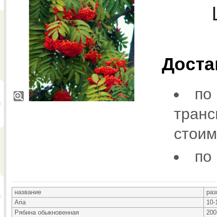
Доста
по
транс
стоим
по
название
раз
Aria
10-
Рябина обыкновенная
200