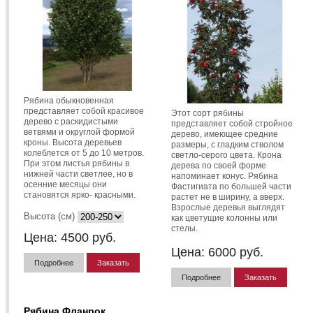
Рябина обыкновенная
представляет собой красивое
Этот сорт рябины
дерево с раскидистыми
представляет собой стройное
ветвями и округлой формой
дерево, имеющее средние
кроны. Высота деревьев
размеры, с гладким стволом
колеблется от 5 до 10 метров.
светло-серого цвета. Крона
При этом листья рябины в
дерева по своей форме
нижней части светлее, но в
напоминает конус. Рябина
осенние месяцы они
Фастигиата по большей части
становятся ярко- красными.
растет не в ширину, а вверх.
Взрослые деревья выглядят
Высота (см)
как цветущие колонны или
стелы.
Цена:
4500
руб.
Цена:
6000
руб.
Подробнее
Заказать
Подробнее
Заказать
Рябина Фланрок