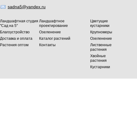
sadna5@yandex.ru
Ландшафтная студия
Ландшафтное
Цветущие
"Сад на 5"
проектирование
кустарники
Благоустройство
Озеленение
Крупномеры
Доставка и оплата
Каталог растений
Озеленение
Растения оптом
Контакты
Лиственные
растения
Хвойные
растения
Кустарники