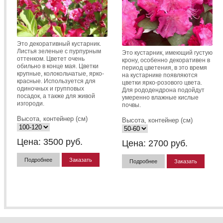
Это декоративный кустарник.
Листья зеленые с пурпурным
Это кустарник, имеющий густую
оттенком. Цветет очень
крону, особенно декоративен в
обильно в конце мая. Цветки
период цветения, в это время
крупные, колокольчатые, ярко-
на кустарнике появляются
красные. Используется для
цветки ярко-розового цвета.
одиночных и групповых
Для рододендрона подойдут
посадок, а также для живой
умеренно влажные кислые
изгороди.
почвы.
Высота, контейнер (см)
Высота, контейнер (см)
Цена:
3500
руб.
Цена:
2700
руб.
Подробнее
Заказать
Подробнее
Заказать