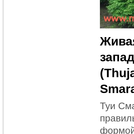
Живая
запа
(Thuj
Smara
Туи См
правил
формой