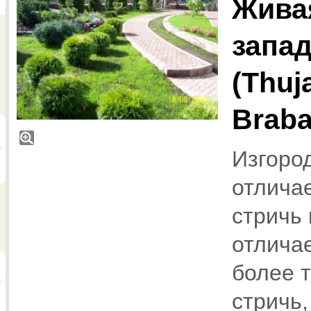
Живая
запа
(Thuj
Braba
Изгоро
отличае
стричь
отлича
более 
стричь,