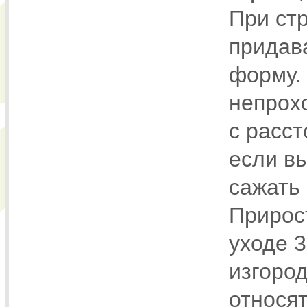
При ст
придав
форму.
непрох
с расст
если вы
сажать 
Прирост
уходе 3
изгород
относя