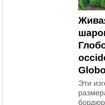
Живая
шаро
Глобо
occid
Globo
Эти изг
размера
бордюр 