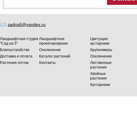
sadna5@yandex.ru
Ландшафтная студия
Ландшафтное
Цветущие
"Сад на 5"
проектирование
кустарники
Благоустройство
Озеленение
Крупномеры
Доставка и оплата
Каталог растений
Озеленение
Растения оптом
Контакты
Лиственные
растения
Хвойные
растения
Кустарники