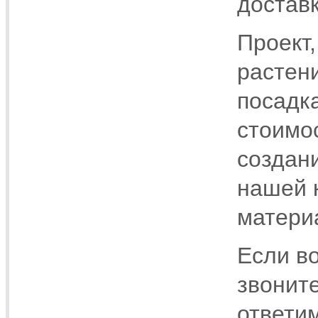
доставк
Проект,
растени
посадка
стоимо
создани
нашей 
матери
Если в
звонит
ответи